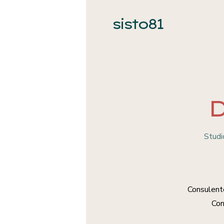
sisto81
D
Studi
Consulen
Con