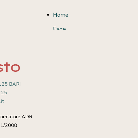
Home
Page
sto
70125 BARI
725
it
formatore ADR
 81/2008